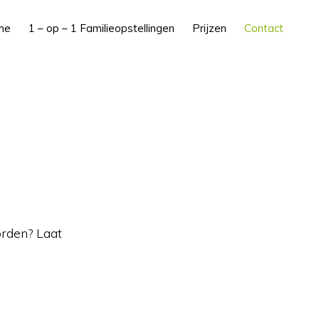
me
1 – op – 1 Familieopstellingen
Prijzen
Contact
orden? Laat