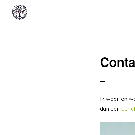
Spring
Door
naar
naar
de
de
ELZA
VAN
hoofdnavigatie
hoofd
SWIETEN
inhoud
Conta
Ik woon en we
dan een
beric